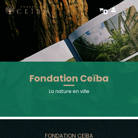
0
Aller
au
contenu
Fondation Ceïba
La nature en ville
FONDATION CEÏBA