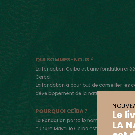
QUI SOMMES-NOUS ?
La fondation Ceïba est une fondation créé
Ceïba.
La fondation a pour but de conseiller les co
développement de la nature en ville.
NOUVEA
POURQUOI CEÏBA ?
Le li
La Fondation porte le nom de l’emblémati
LA N
culture Maya, le Ceïba est un arbre sacré