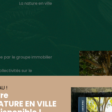
La nature en ville
e par le groupe immobilier
llectivités sur le
U !
vre
que arbre tropical.
Dans la
ATURE EN VILLE
 par sa grandeur et sa beauté.