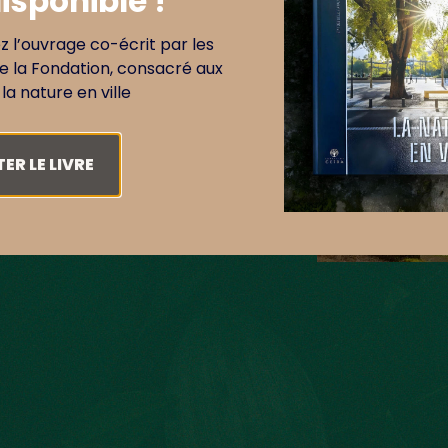
isponible !
nt la communication entre les
 l’ouvrage co-écrit par les
e la Fondation, consacré aux
la nature en ville
e.
La projection de la couronne
 la moitié d’un terrain de
ER LE LIVRE
t le mais de notre Fondation :