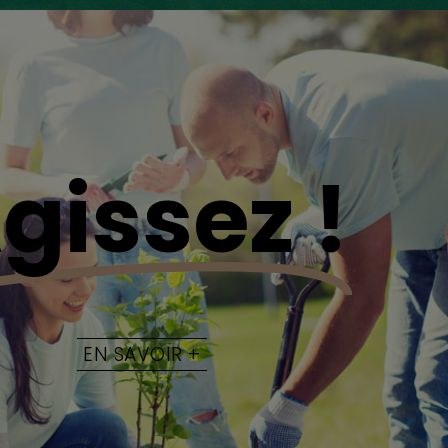
gissez !
EN SAVOIR +