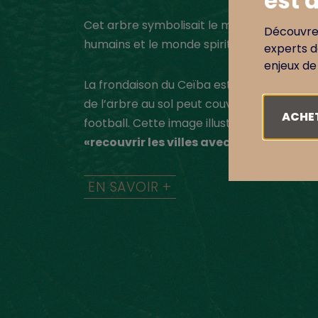
est d
Cet arbre symbolisait le monde permetta
Découvrez
humains et le monde spirituel.
experts d
enjeux de 
La frondaison du Ceïba est très important
de l’arbre au sol peut couvrir 2000m2, soit
ACHET
football.
Cette image illustre parfaitemen
«recouvrir les villes avec de la nature».
EN SAVOIR +